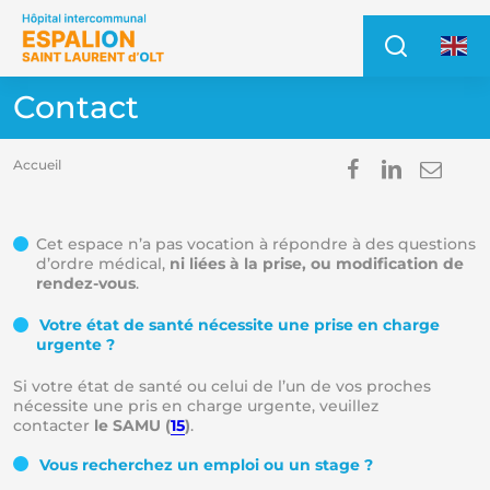
Accéder au contenu
Accéder au menu
Recher
Access
Contact
Partager s
Partage
Envo
Accueil
Im
E
Cet espace n’a pas vocation à répondre à des questions
d’ordre médical,
ni liées à la prise, ou modification de
rendez-vous
.
Votre état de santé nécessite une prise en charge
urgente ?
Si votre état de santé ou celui de l’un de vos proches
nécessite une pris en charge urgente, veuillez
contacter
le SAMU (
15
)
.
Vous recherchez un emploi ou un stage ?