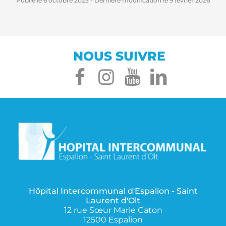
Publié le
6 octobre 2023
- Dernière modification le
9 février 2026
NOUS SUIVRE
facebook
instagram
youtube
linked
Hôpital Intercommunal d'Espalion - Saint
Laurent d'Olt
12 rue Sœur Marie Caton
12500 Espalion