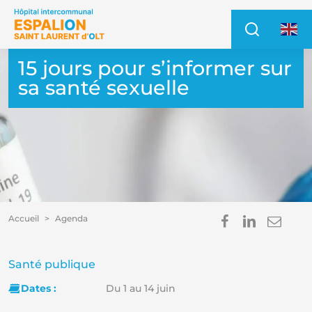
Accéder au contenu
Accéder au menu
Recher
Access
15 jours pour s’informer sur
sa santé sexuelle
Partager s
Partage
Envo
Accueil
Agenda
Im
E
Catégorie :
Santé publique
Dates :
Du 1 au 14 juin