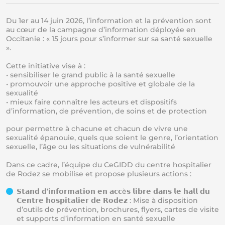
Du 1er au 14 juin 2026, l’information et la prévention sont
au cœur de la campagne d’information déployée en
Occitanie : « 15 jours pour s’informer sur sa santé sexuelle
».
Cette initiative vise à :
• sensibiliser le grand public à la santé sexuelle
• promouvoir une approche positive et globale de la
sexualité
• mieux faire connaître les acteurs et dispositifs
d’information, de prévention, de soins et de protection
pour permettre à chacune et chacun de vivre une
sexualité épanouie, quels que soient le genre, l’orientation
sexuelle, l’âge ou les situations de vulnérabilité
Dans ce cadre, l’équipe du CeGIDD du centre hospitalier
de Rodez se mobilise et propose plusieurs actions :
𝗦𝘁𝗮𝗻𝗱 𝗱’𝗶𝗻𝗳𝗼𝗿𝗺𝗮𝘁𝗶𝗼𝗻 𝗲𝗻 𝗮𝗰𝗰è𝘀 𝗹𝗶𝗯𝗿𝗲 𝗱𝗮𝗻𝘀 𝗹𝗲 𝗵𝗮𝗹𝗹 𝗱𝘂
𝗖𝗲𝗻𝘁𝗿𝗲 𝗵𝗼𝘀𝗽𝗶𝘁𝗮𝗹𝗶𝗲𝗿 𝗱𝗲 𝗥𝗼𝗱𝗲𝘇 : Mise à disposition
d’outils de prévention, brochures, flyers, cartes de visite
et supports d’information en santé sexuelle