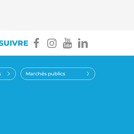
facebook
instagram
youtube
linkedin
SUIVRE
s
Marchés publics