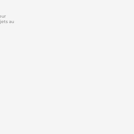
eur
jets au