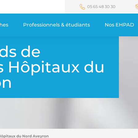
05 65 48 30 30
ches
Professionnels & étudiants
Nos EHPAD
ds de
s Hôpitaux du
on
 Hôpitaux du Nord Aveyron