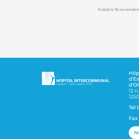
Publié le
18 novembre
Hôp
d'Es
d'Ol
12 
125
Tél
Fax
N