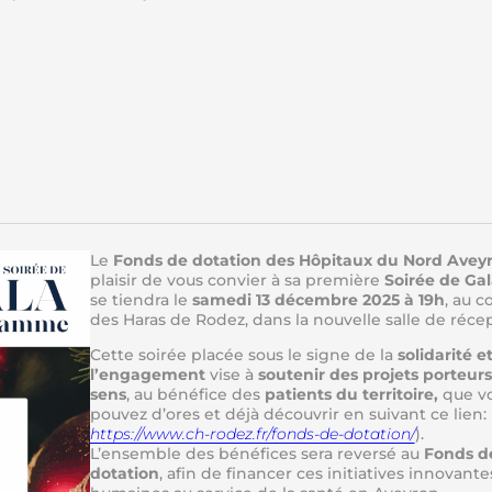
Le
Fonds de dotation des Hôpitaux du Nord Avey
plaisir de vous convier à sa première
Soirée de Gal
se tiendra le
samedi 13 décembre 2025 à 19h
, au 
des Haras de Rodez, dans la nouvelle salle de récep
Cette soirée placée sous le signe de la
solidarité e
l’engagement
vise à
soutenir des projets porteur
sens
, au bénéfice des
patients du territoire,
que v
pouvez d’ores et déjà découvrir en suivant ce lien:
https://www.ch-rodez.fr/fonds-de-dotation/
).
L’ensemble des bénéfices sera reversé au
Fonds d
dotation
, afin de financer ces initiatives innovante