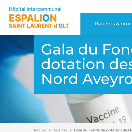
Accéder au contenu
Accéder au menu
Patients & pro
Gala du Fon
dotation de
Nord Aveyr
Accueil
Agenda
Gala du Fonds de dotation des