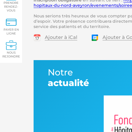
Inscription obligatoire
en suivant ce lien :
htt
PRENDRE
hopitaux-du-nord-aveyron/evenements/soiree
RENDEZ-
VOUS
Nous serions très heureux de vous compter pa
d’espoir. Votre présence contribuera directe
service des patients et du territoire.
PAYER EN
LIGNE
Ajouter à iCal
Ajouter à G
NOUS
REJOINDRE
Notre
actualité