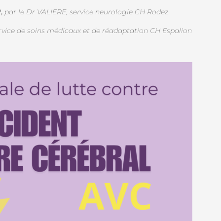
?,
par le Dr VALIERE, service neurologie CH Rodez
ervice de soins médicaux et de réadaptation CH Espalion