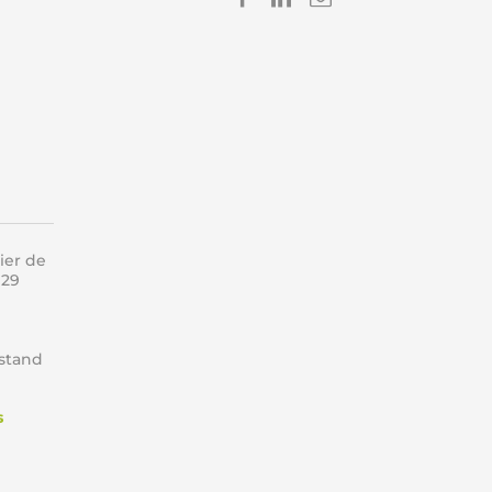
Imprimer
Enregistre
ier de
 29
 stand
s