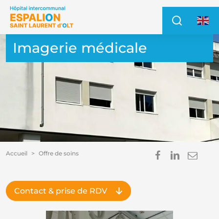
Accéder au contenu
Accéder au menu
Recher
Access
Imagerie médicale
Partager s
Partage
Envo
Accueil
Offre de soins
Im
E
Contact & prise de
RDV