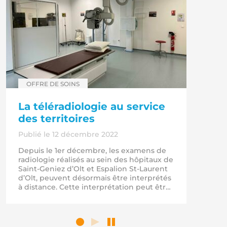
Catégorie :
OFFRE DE SOINS
La téléradiologie au service
des territoires
Publié le 12 décembre 2022
Depuis le 1er décembre, les examens de
radiologie réalisés au sein des hôpitaux de
Saint-Geniez d’Olt et Espalion St-Laurent
d’Olt, peuvent désormais être interprétés
à distance. Cette interprétation peut être
réalisée par un radiologue situé au sein
des services d’imagerie de Rodez ou de
Decazeville, ou par des radiologues
externes rattachés à une société