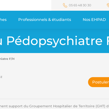
05 65 48 30 30
ches
Professionnels & étudiants
Nos EHPAD
u Pédopsychiatre 
hiatre F/H
ez
Postuler
ement support du Groupement Hospitalier de Territoire (GHT) 