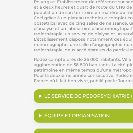
Rouergue. Etablissement de référence sur son
et à deux heures et quart de route du CHU de
population de son territoire en matière de mé
Ceci grâce à un plateau technique complet co
obstétrical avec de cinq salles de naissance, 
d’analyse et un laboratoire d’anatomocytopath
radiothérapie, un service de dialyse et un serv
L’établissement dispose notamment des équipem
mammographe, une salle d’angiographie numér
radiothérapie, deux accélérateurs de particu
Rodez compte près de 26 000 habitants. Ville p
agglomération de 58 800 habitants. La cité plus
patrimoine en même temps qu’une métropole fra
Pour la deuxième année consécutive, Rodez e
France où il fait bon vivre, publié par le Jour
LE SERVICE DE PÉDOPSYCHIATRIE
ÉQUIPE ET ORGANISATION