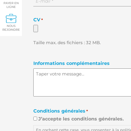
PAYER EN
adresse
LIGNE
e-
mail
CV
*
*
NOUS
REJOINDRE
Taille max. des fichiers : 32 MB.
Informations complémentaires
Conditions générales
*
J’accepte les conditions générales.
En cochant cette case, vous consentez à la polit