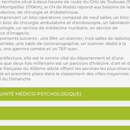
 territoire situé à deux heures de route du CHU de Toulouse (
 Montpellier (170km), le CH de Rodez répond aux besoins de la
decine, de chirurgie et d’obstétrique.
mprenant un bloc opératoire composé de neuf salles, un bloc
un bloc de chirurgie ambulatoire et d’endoscopie, un laboratoir
ologie, un service de médecine nucléaire, un service de
ice d’imagerie.
ents suivants : une IRM, un scanner, trois salles de radiolog
isée, une table de coronarographie, un scanner dédié à la
les, une gamma caméra et un TEP scan.
réfecture, elle est le centre vital du département et d’une
 que deux fois millénaire est un parcours d’histoire, d’art et 
nçaise du XXIème siècle offrant les services les plus diversi
st en première place dans le classement des villes moyennes
nal du Dimanche
 (UNITÉ MÉDICO-PSYCHOLOGIQUE)