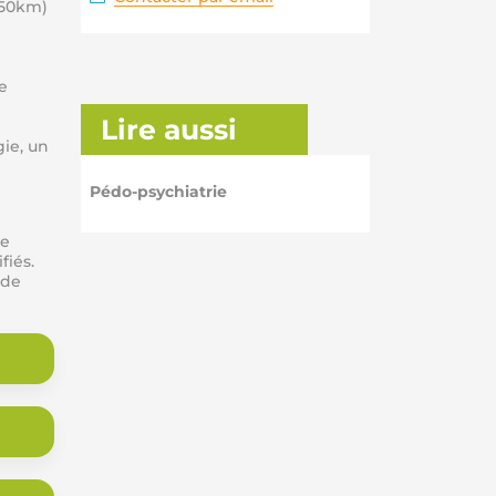
150km)
e
Lire aussi
ie, un
Pédo-psychiatrie
de
fiés.
 de