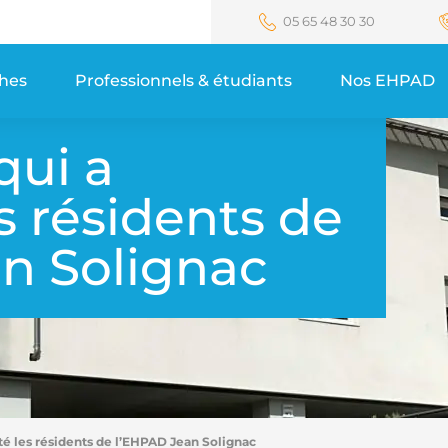
05 65 48 30 30
ches
Professionnels & étudiants
Nos EHPAD
qui a
s résidents de
n Solignac
té les résidents de l’EHPAD Jean Solignac