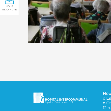
NOUS
REJOINDRE
Hôp
d'Es
d'Ol
12 