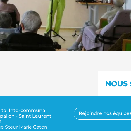
NOUS 
ital Intercommunal
Rejoindre nos équipe
palion - Saint Laurent
t
rue Sœur Marie Caton