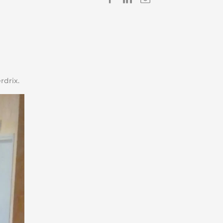
Imprimer
Enregistre
rdrix.