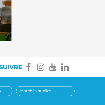
facebook
instagram
youtube
linkedin
SUIVRE
s
Marchés publics