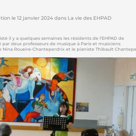
tion le
12 janvier 2024
dans La vie des EHPAD
isté il y a quelques semaines les résidents de l’EHPAD de
né par deux professeurs de musique à Paris et musiciens
e Nina Roueire-Chanteperdrix et le pianiste Thibault Chantepe