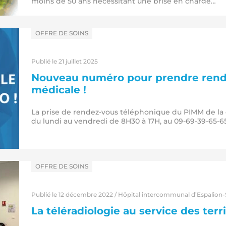
moins de 50 ans nécessitant une prise en charge…
dans
OFFRE DE SOINS
Publié le 21 juillet 2025
Nouveau numéro pour prendre rend
médicale !
La prise de rendez-vous téléphonique du PIMM de l
du lundi au vendredi de 8H30 à 17H, au 09-69-39-65-65
dans
OFFRE DE SOINS
Publié le 12 décembre 2022 / Hôpital intercommunal d’Espalion-S
La téléradiologie au service des terr