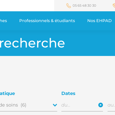
05 65 48 30 30
ches
Professionnels & étudiants
Nos EHPAD
 recherche
atique
Dates