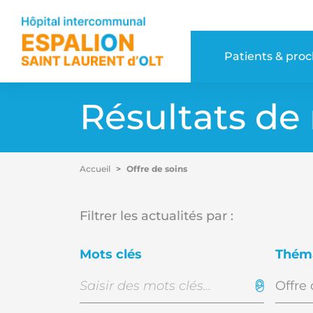
Accéder au contenu
Accéder au menu
Patients & pro
Résultats de
Accueil
Offre de soins
Filtrer les actualités par :
Mots clés
Thém